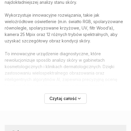
najdokładniejszej analizy stanu skóry.
Wykorzystuje innowacyjne rozwiązania, takie jak
wieloźródłowe oświetlenie (m.in. światło RGB, spolaryzowane
równolegle, spolaryzowane krzyżowe, UV, filtr Wood’a),
kamera 25 Mpix oraz 12 różnych trybów spektralnych, aby
uzyskać szczegółowy obraz kondycji skóry.
To innowacyjne urządzenie diagnostyczne, które
rewolucjonizuje sposób analizy skóry w gabinetach
kosmetologicznych i klinikach dermatologicznych. Dzięki
zastosowaniu wielospektralnego obrazowania oraz
inteligentnych algorytmów AI, zapewnia precyzyjną ocenę
kondycji skóry, umożliwiając personalizację terapii i
skuteczniejszą pielęgnację.
Czytaj całość
Po...