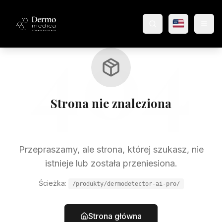
404
Wyszukaj produkty
Strona nie znaleziona
Przepraszamy, ale strona, której szukasz, nie
istnieje lub została przeniesiona.
Ścieżka:
/produkty/dermodetector-ai-pro/
Strona główna