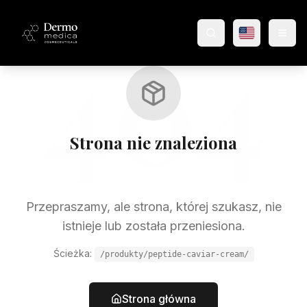
404
Wyszukaj produkty
Strona nie znaleziona
Przepraszamy, ale strona, której szukasz, nie
istnieje lub została przeniesiona.
Ścieżka:
/produkty/peptide-caviar-cream/
Strona główna