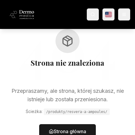
404
Wyszukaj produkty
Strona nie znaleziona
Przepraszamy, ale strona, której szukasz, nie
istnieje lub została przeniesiona.
Ścieżka:
/produkty/resvera-a-ampoules/
Strona główna